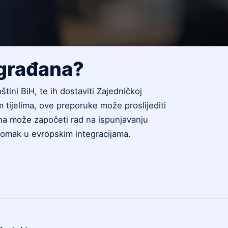
 građana?
tini BiH, te ih dostaviti Zajedničkoj
im tijelima, ove preporuke može proslijediti
ina može započeti rad na ispunjavanju
i pomak u evropskim integracijama.