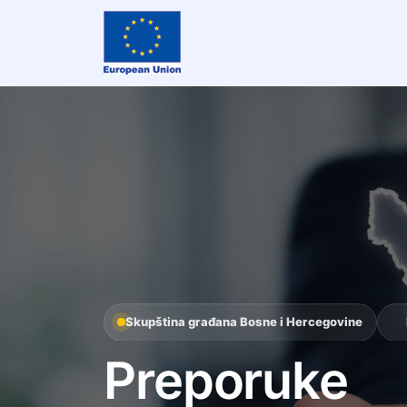
Skip to content
Skip to footer
Skupština građana Bosne i Hercegovine
Preporuke