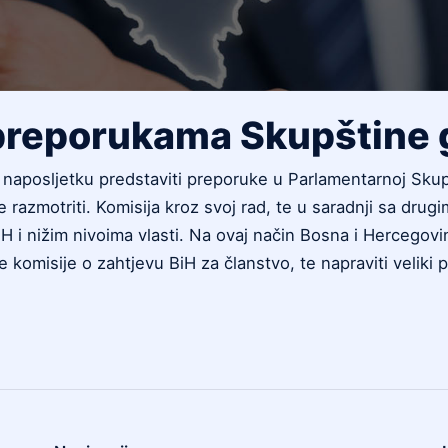
 preporukama Skupštine
 naposljetku predstaviti preporuke u Parlamentarnoj Skupš
e razmotriti. Komisija kroz svoj rad, te u saradnji sa drug
H i nižim nivoima vlasti. Na ovaj način Bosna i Hercegov
ke komisije o zahtjevu BiH za članstvo, te napraviti velik