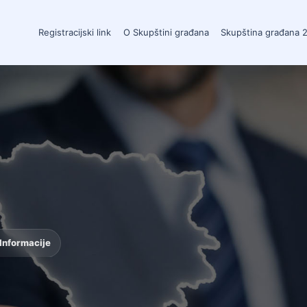
Registracijski link
O Skupštini građana
Skupština građana 
Informacije