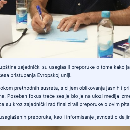
upštine zajednički su usaglasili preporuke o tome kako ja
ocesa pristupanja Evropskoj uniji.
om prethodnih susreta, s ciljem oblikovanja jasnih i primj
a. Poseban fokus treće sesije bio je na ulozi medija izmeđ
e su kroz zajednički rad finalizirali preporuke o ovim pit
usaglašenih preporuka, kao i informisanje javnosti o dal