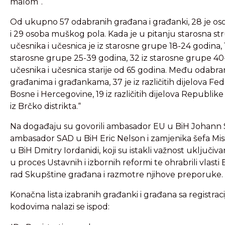
malom“.
Od ukupno 57 odabranih građana i građanki, 28 je o
i 29 osoba muškog pola. Kada je u pitanju starosna str
učesnika i učesnica je iz starosne grupe 18-24 godina, 1
starosne grupe 25-39 godina, 32 iz starosne grupe 40
učesnika i učesnica starije od 65 godina. Među odabr
građanima i građankama, 37 je iz različitih dijelova Fed
Bosne i Hercegovine, 19 iz različitih dijelova Republike
iz Brčko distrikta.“
Na događaju su govorili ambasador EU u BiH Johann S
ambasador SAD u BiH Eric Nelson i zamjenika šefa Mis
u BiH Dmitry Iordanidi, koji su istakli važnost uključiv
u proces Ustavnih i izbornih reformi te ohrabrili vlasti
rad Skupštine građana i razmotre njihove preporuke.
Konačna lista izabranih građanki i građana sa registrac
kodovima nalazi se ispod: