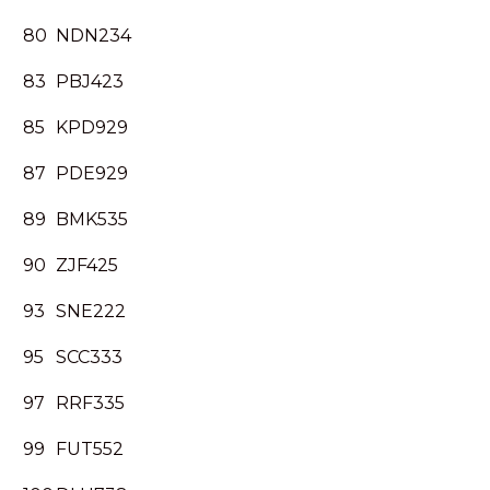
80
NDN234
83
PBJ423
85
KPD929
87
PDE929
89
BMK535
90
ZJF425
93
SNE222
95
SCC333
97
RRF335
99
FUT552