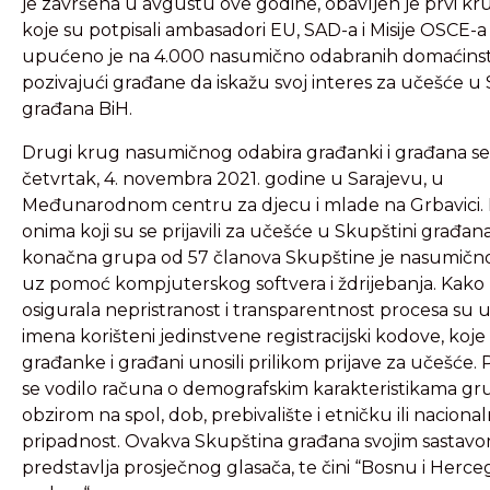
je završena u avgustu ove godine, obavljen je prvi kr
koje su potpisali ambasadori EU, SAD-a i Misije OSCE-a
upućeno je na 4.000 nasumično odabranih domaćinst
pozivajući građane da iskažu svoj interes za učešće u 
građana BiH.
Drugi krug nasumičnog odabira građanki i građana se
četvrtak, 4. novembra 2021. godine u Sarajevu, u
Međunarodnom centru za djecu i mlade na Grbavici
onima koji su se prijavili za učešće u Skupštini građana
konačna grupa od 57 članova Skupštine je nasumičn
uz pomoć kompjuterskog softvera i ždrijebanja. Kako 
osigurala nepristranost i transparentnost procesa su 
imena korišteni jedinstvene registracijski kodove, koje
građanke i građani unosili prilikom prijave za učešće. 
se vodilo računa o demografskim karakteristikama gr
obzirom na spol, dob, prebivalište i etničku ili naciona
pripadnost. Ovakva Skupština građana svojim sastav
predstavlja prosječnog glasača, te čini “Bosnu i Herc