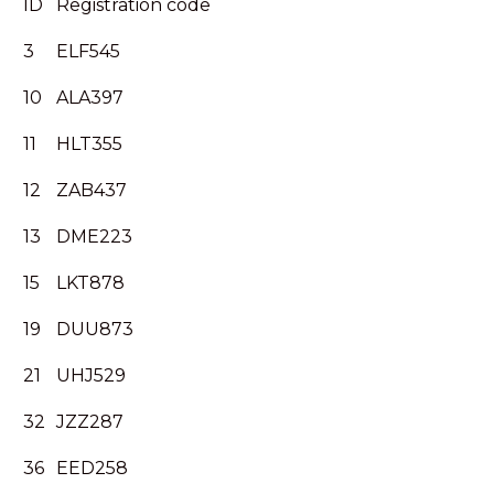
ID
Registration code
3
ELF545
10
ALA397
11
HLT355
12
ZAB437
13
DME223
15
LKT878
19
DUU873
21
UHJ529
32
JZZ287
36
EED258