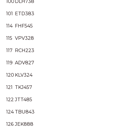
100
DLH738
101
ETD383
114
FHF545
115
VPV328
117
RCH223
119
ADV827
120
KLV324
121
TKJ457
122
JTT485
124
TBU843
126
JEK888