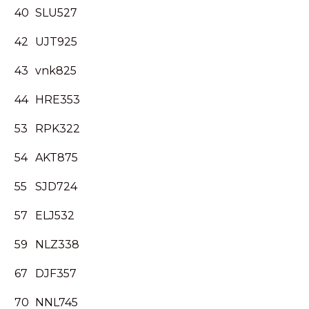
40
SLU527
42
UJT925
43
vnk825
44
HRE353
53
RPK322
54
AKT875
55
SJD724
57
ELJ532
59
NLZ338
67
DJF357
70
NNL745